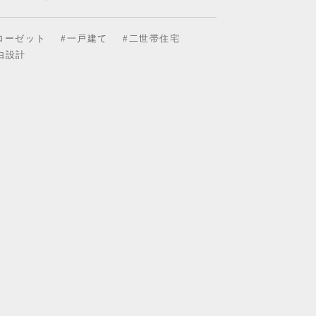
ローゼット
#一戸建て
#二世帯住宅
由設計