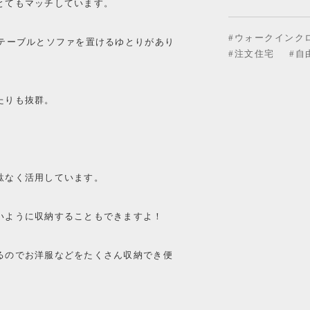
とてもマッチしています。
#ウォークインク
グテーブルとソファを置けるゆとりがあり
#注文住宅
#自
たりも抜群。
。
駄なく活用しています。
いように収納することもできますよ！
るのでお洋服などをたくさん収納でき便